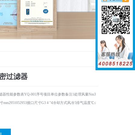
密过滤器
器性能参数表YQ-001序号项目单位参数备注1处理风量Nm3
尺寸mm2951052953接口尺寸G3 4 "4冷却方式风冷5排气温度℃≤
询