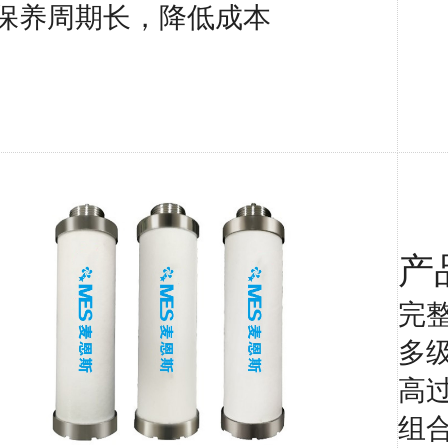
保养周期长，降低成本
产
完
多
高
组