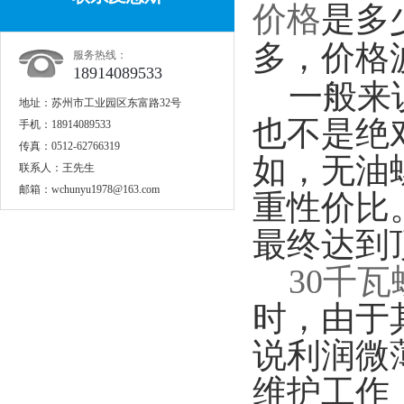
价格
是多
多，价格
服务热线：
18914089533
一般来说，
地址：
苏州市工业园区东富路32号
也不是绝
手机：
18914089533
传真：
0512-62766319
如，无油
联系人：
王先生
邮箱：
wchunyu1978@163.com
重性价比
最终达到
30千
时，由于
说利润微
维护工作