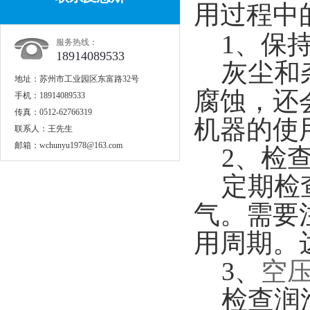
用过程中
1、保持
服务热线：
18914089533
灰尘和杂
地址：
苏州市工业园区东富路32号
腐蚀，还
手机：
18914089533
传真：
0512-62766319
机器的使
联系人：
王先生
邮箱：
wchunyu1978@163.com
2、检查
定期检查
气。需要
用周期。
3、
空
检查润滑