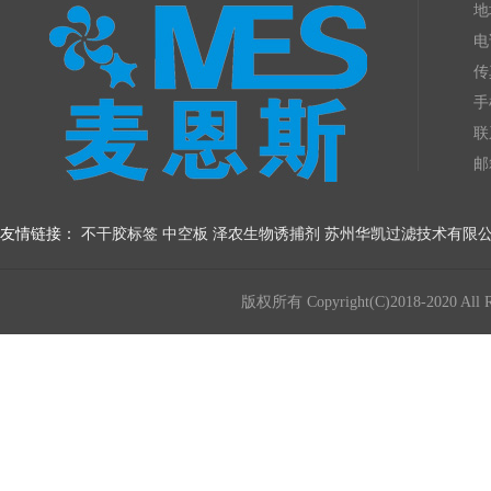
地
电
传
手
联
邮
友情链接：
不干胶标签
中空板
泽农生物诱捕剂
苏州华凯过滤技术有限
版权所有 Copyright(C)2018-20